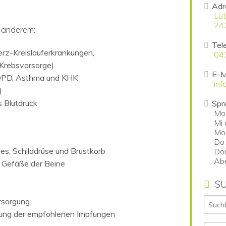
Adr
Lüt
24
r anderem:
Tel
rz-Kreislauferkrankungen,
04
Krebsvorsorge)
E-Ma
COPD, Asthma und KHK
inf
)
 Blutdruck
Spr
Mo,
Mi 
Mo,
Do
s, Schilddrüse und Brustkorb
Don
Ab
n Gefäße der Beine
S
rsorgung
rung der empfohlenen Impfungen