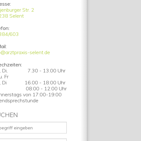
esse:
jenburger Str. 2
238
Selent
efon:
384/603
il:
o@arztpraxis-selent.de
echzeiten:
 Di,
7.30 - 13.00 Uhr
u. Fr
 Di
16.00 - 18:00 Uhr
08:00 - 12:00 Uhr
nerstags von 17:00-19:00
endsprechstunde
UCHEN