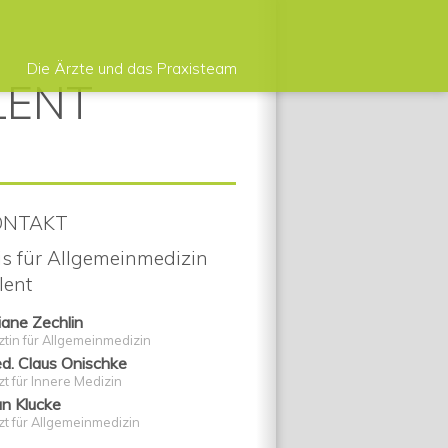
Die Ärzte und das Praxisteam
ONTAKT
is für Allgemeinmedizin
lent
iane Zechlin
ztin für Allgemeinmedizin
ed. Claus Onischke
t für Innere Medizin
an Klucke
zt für Allgemeinmedizin