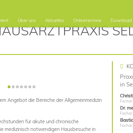
elent
Über uns
Aktuelles
Onlinetermine
Download
K
Prax
in Se
Christ
ihrem Angebot die Bereiche der Allgemeinmedizin
Fachär
Dr. m
Facharz
Basti
chstunden für akute und chronische
Fachar
die medizinisch notwendigen Hausbesuche in